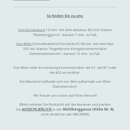
So finden Sie zu uns:
Von Korneuburg
10 min. mit dem Autobus 853 bis Station
"Weinberggasse", danach 7 min. zu Fuß.
Von Wien
(Schnellbahnhof Floridsdorf) 38 min. mit dem Bus
501 bis Station "Hagenbrunn Königsbrunnerstraße/
Gemeindezentrum", danach 15 min. zu Fuß.
Von Wien oder Korneuburg kommend über die S1, die B7 oder
die A22 erreichbar.
Die Meckerei befindet sich nur 3km außerhalb von Wien
Stammersdorf.
Wir freuen uns schon auf Ihren Besuch!
(Bitte nehmen Sie Rücksicht auf die Anrainer und parken
Sie
AUSSCHLIEßLICH
in der
Mühlberggasse (Höhe Nr. 9)
,
nicht direkt bei der MECKEREI)