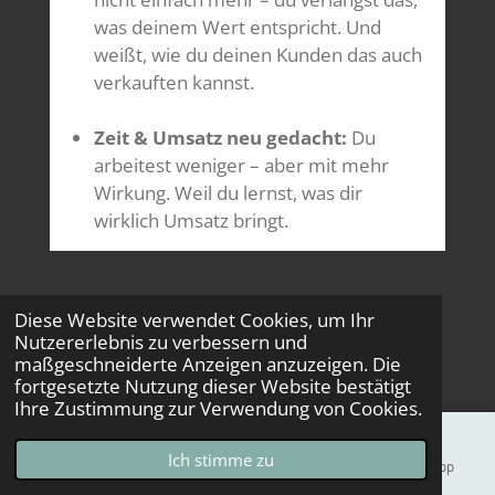
was deinem Wert entspricht. Und
weißt, wie du deinen Kunden das auch
verkauften kannst.
Zeit & Umsatz neu gedacht:
Du
arbeitest weniger – aber mit mehr
Wirkung. Weil du lernst, was dir
wirklich Umsatz bringt.
Aber lassen wir unsere Kunden selbst
Diese Website verwendet Cookies, um Ihr
erzählen:
Nutzererlebnis zu verbessern und
maßgeschneiderte Anzeigen anzuzeigen. Die
fortgesetzte Nutzung dieser Website bestätigt
Ihre Zustimmung zur Verwendung von Cookies.
Ich stimme zu
E-Mail
Karte
Instagram
WhatsApp