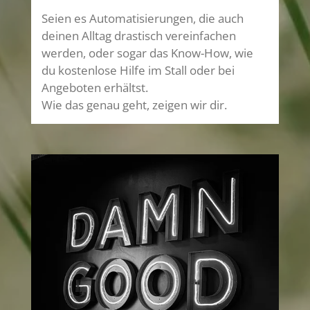
Seien es Automatisierungen, die auch
deinen Alltag drastisch vereinfachen
werden, oder sogar das Know-How, wie
du kostenlose Hilfe im Stall oder bei
Angeboten erhältst.
Wie das genau geht, zeigen wir dir.