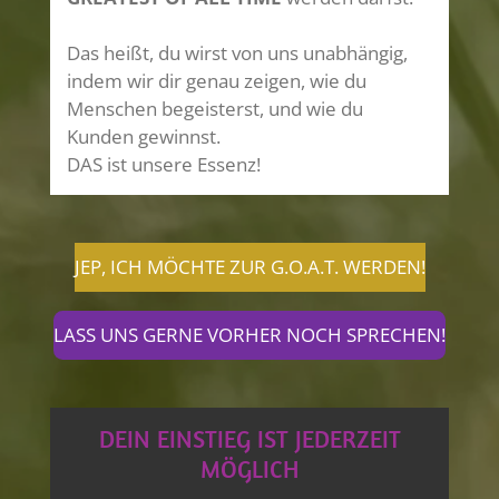
Das heißt, du wirst von uns unabhängig,
indem wir dir genau zeigen, wie du
Menschen begeisterst, und wie du
Kunden gewinnst.
DAS ist unsere Essenz!
JEP, ICH MÖCHTE ZUR G.O.A.T. WERDEN!
LASS UNS GERNE VORHER NOCH SPRECHEN!
DEIN EINSTIEG IST JEDERZEIT
MÖGLICH