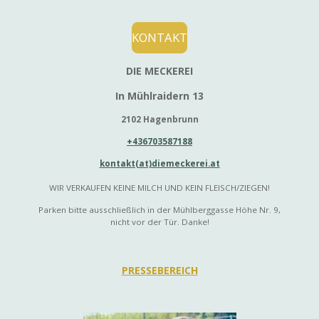
y
e
t
i
KONTAKT
n
DIE MECKEREI
g
s
In Mühlraidern 13
2102 Hagenbrunn
+436703587188
kontakt(at)diemeckerei.at
WIR VERKAUFEN KEINE MILCH UND KEIN FLEISCH/ZIEGEN!
Parken bitte ausschließlich in der Mühlberggasse Höhe Nr. 9,
nicht vor der Tür. Danke!
PRESSEBEREICH