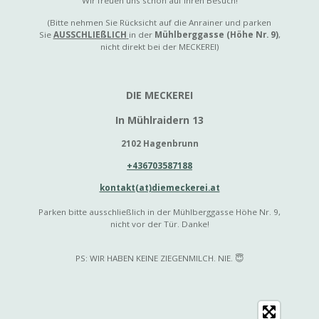
Wir freuen uns schon auf Ihren Besuch!
(Bitte nehmen Sie Rücksicht auf die Anrainer und parken
Sie
AUSSCHLIEßLICH
in der
Mühlberggasse (Höhe Nr. 9)
,
nicht direkt bei der MECKEREI)
DIE MECKEREI
In Mühlraidern 13
2102 Hagenbrunn
+436703587188
kontakt(at)diemeckerei.at
Parken bitte ausschließlich in der Mühlberggasse Höhe Nr. 9,
nicht vor der Tür. Danke!
PS: WIR HABEN KEINE ZIEGENMILCH. NIE. 😇