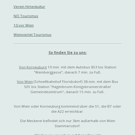
k
a
n
m
Verein Hirtenkultur
NÖ Tourismus
10 vor Wien
Weinviertel Tourismus
So finden Sie zu uns:
Von Korneuburg
10 min. mit dem Autobus 853 bis Station
"Weinberggasse", danach 7 min. zu Fuß.
Von Wien
(Schnellbahnhof Floridsdorf) 38 min. mit dem Bus
501 bis Station "Hagenbrunn Königsbrunnerstraße/
Gemeindezentrum", danach 15 min. zu Fuß.
Von Wien oder Korneuburg kommend über die S1, die B7 oder
die A22 erreichbar.
Die Meckerei befindet sich nur 3km außerhalb von Wien
Stammersdorf.