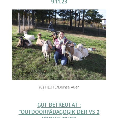
9.11.23
(C) HEUTE/Deinse Auer
GUT BETREUT.AT :
"OUTDOORPÄDAGOGIK DER VS 2