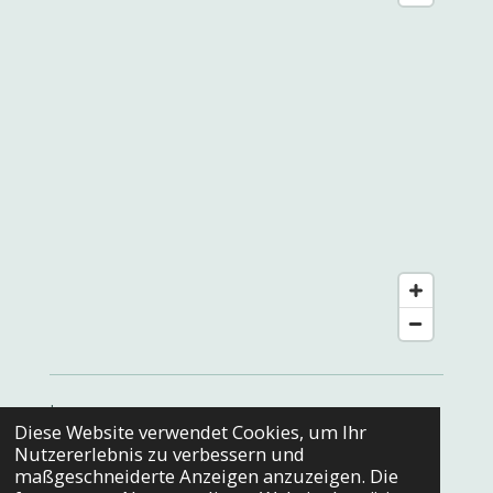
Impressum
Diese Website verwendet Cookies, um Ihr
Datenschutz
Nutzererlebnis zu verbessern und
maßgeschneiderte Anzeigen anzuzeigen. Die
AGB