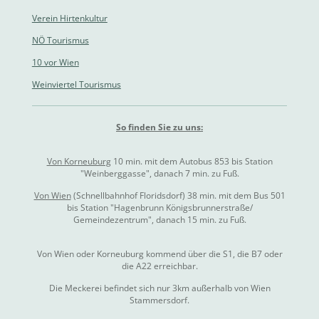
k
a
n
m
Verein Hirtenkultur
NÖ Tourismus
10 vor Wien
Weinviertel Tourismus
So finden Sie zu uns:
Von Korneuburg
10 min. mit dem Autobus 853 bis Station
"Weinberggasse", danach 7 min. zu Fuß.
Von Wien
(Schnellbahnhof Floridsdorf) 38 min. mit dem Bus 501
bis Station "Hagenbrunn Königsbrunnerstraße/
Gemeindezentrum", danach 15 min. zu Fuß.
Von Wien oder Korneuburg kommend über die S1, die B7 oder
die A22 erreichbar.
Die Meckerei befindet sich nur 3km außerhalb von Wien
Stammersdorf.