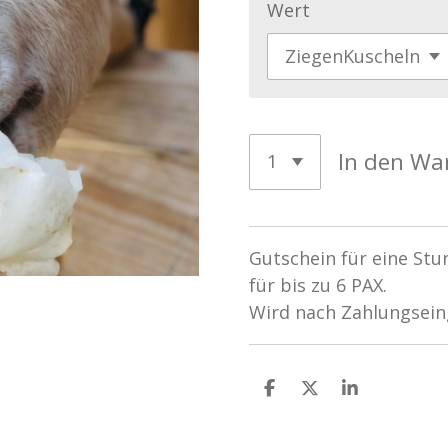
Wert
In den Wa
Gutschein für eine St
für bis zu 6 PAX.
Wird nach Zahlungsein
T
T
T
e
e
e
i
i
i