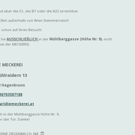
über die S1, die B7 oder die A22 erreichbar.
ur 3km außerhalb von Wien Stammersdorf.
 schon auf Ihren Besuch!
 Sie
AUSSCHLIEßLICH
in der
Mühlberggasse (Höhe Nr. 9)
, nicht
bei der MECKEREI)
E MECKEREI
ühlraidern 13
2 Hagenbrunn
36703587188
at)diemeckerei.at
ch in der Mühlberggasse Höhe Nr. 9,
or der Tür. Danke!
EINE ZIEGENMILCH. NIE. 😇