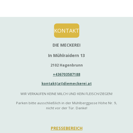
l
l
l
e
e
e
n
n
n
KONTAKT
DIE MECKEREI
In Mühlraidern 13
2102 Hagenbrunn
+436703587188
kontakt(at)diemeckerei.at
WIR VERKAUFEN KEINE MILCH UND KEIN FLEISCH/ZIEGEN!
Parken bitte ausschließlich in der Mühlberggasse Höhe Nr. 9,
nicht vor der Tür. Danke!
PRESSEBEREICH