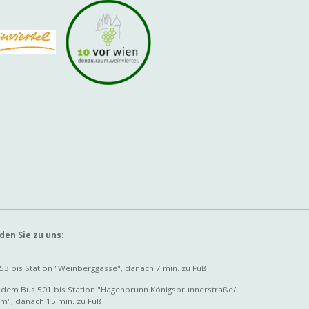
b
a
e
o
g
d
o
r
I
k
a
n
m
nden Sie zu uns:
3 bis Station "Weinberggasse", danach 7 min. zu Fuß.
t dem Bus 501 bis Station "Hagenbrunn Königsbrunnerstraße/
", danach 15 min. zu Fuß.