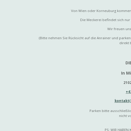
Von Wien oder Korneuburg kommend 
Die Meckerei befindet sich n
Wir freuen uns
(Bitte nehmen Sie Rücksicht auf die Anrainer und parken
direkt 
DI
In M
210
+4
kontakt(
Parken bitte ausschließli
nicht v
PS: WIR HABEN K