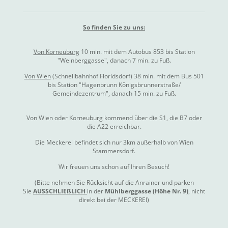
So finden Sie zu uns:
Von Korneuburg
10 min. mit dem Autobus 853 bis Station
"Weinberggasse", danach 7 min. zu Fuß.
Von Wien
(Schnellbahnhof Floridsdorf) 38 min. mit dem Bus 501
bis Station "Hagenbrunn Königsbrunnerstraße/
Gemeindezentrum", danach 15 min. zu Fuß.
Von Wien oder Korneuburg kommend über die S1, die B7 oder
die A22 erreichbar.
Die Meckerei befindet sich nur 3km außerhalb von Wien
Stammersdorf.
Wir freuen uns schon auf Ihren Besuch!
(Bitte nehmen Sie Rücksicht auf die Anrainer und parken
Sie
AUSSCHLIEßLICH
in der
Mühlberggasse (Höhe Nr. 9)
, nicht
direkt bei der MECKEREI)